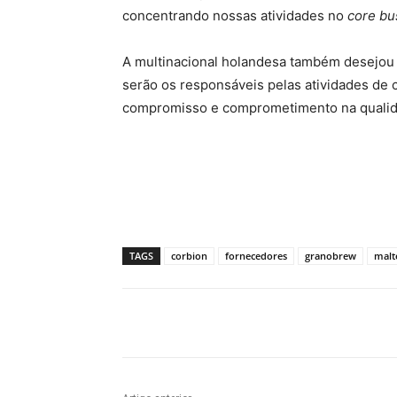
concentrando nossas atividades no
core bu
A multinacional holandesa também desejou 
serão os responsáveis pelas atividades de 
compromisso e comprometimento na qualida
TAGS
corbion
fornecedores
granobrew
malt
Compartilhado