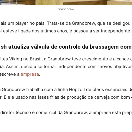
granobrew
is um player no país. Trata-se da Granobrew, que se desligou 
l esteve ligada nos últimos anos, e passou a ser independente.
h atualiza válvula de controle da brassagem com s
altes Viking no Brasil, a Granobrew teve crescimento e alcance
ia. Assim, decidiu se tornar independente com “novos objetivo
descreve a
empresa
.
a Granobrew trabalha com a linha Hopzoil de óleos essenciais 
. Ele é usado nas fases frias de produção de cerveja com bom 
 diretor técnico e comercial da Granobrew, a empresa está prep