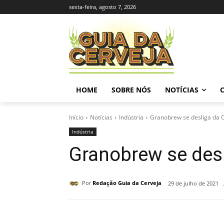
sexta-feira, agosto 7, 2026
HOME
SOBRE NÓS
NOTÍCIAS
Início
Notícias
Indústria
Granobrew se desliga da 
Indústria
Granobrew se desl
Por
Redação Guia da Cerveja
29 de julho de 2021
Compartilhado