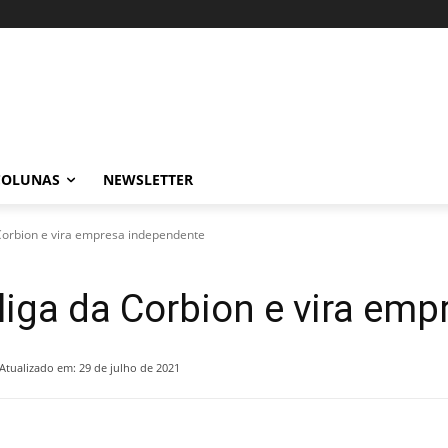
COLUNAS
NEWSLETTER
Corbion e vira empresa independente
iga da Corbion e vira em
Atualizado em:
29 de julho de 2021