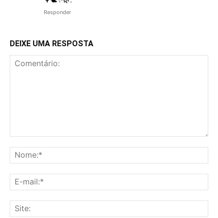
Responder
DEIXE UMA RESPOSTA
Comentário:
No
E-
mai
Sit