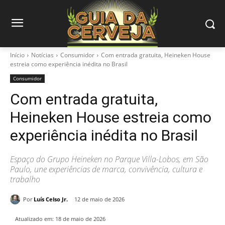
Início
Notícias
Consumidor
Com entrada gratuita, Heineken House
estreia como experiência inédita no Brasil
Consumidor
Com entrada gratuita,
Heineken House estreia como
experiência inédita no Brasil
Espaço do Grupo Heineken no Parque Villa-Lobos, em São
Paulo, une experiências de marca, convivência, cultura e
trabalho
Por
Luís Celso Jr.
12 de maio de 2026
Atualizado em:
18 de maio de 2026