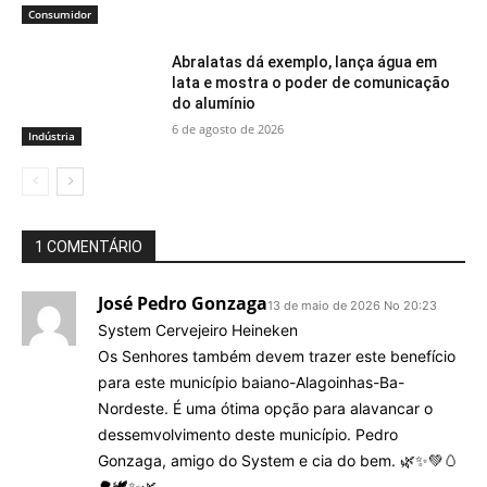
Consumidor
Abralatas dá exemplo, lança água em
lata e mostra o poder de comunicação
do alumínio
6 de agosto de 2026
Indústria
1 COMENTÁRIO
José Pedro Gonzaga
13 de maio de 2026 No 20:23
System Cervejeiro Heineken
Os Senhores também devem trazer este benefício
para este município baiano-Alagoinhas-Ba-
Nordeste. É uma ótima opção para alavancar o
dessemvolvimento deste município. Pedro
Gonzaga, amigo do System e cia do bem. 🌿✨️💚🥚
🌳🕊✨️🌿.