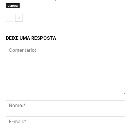
Cultura
DEIXE UMA RESPOSTA
Comentário:
No
E-
mai