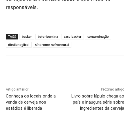
responsáveis.
TAGS
backer
belorizontina
caso backer
contaminação
dietilenoglicol
síndrome nefroneural
Artigo anterior
Próximo artigo
Conheça os locais onde a
Livro sobre lúpulo chega ao
venda de cerveja nos
país e inaugura série sobre
estádios é liberada
ingredientes da cerveja