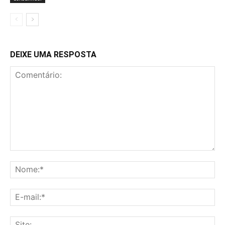
DEIXE UMA RESPOSTA
Comentário:
No
E-
mai
Sit