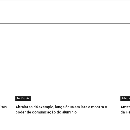
Indústria
Merc
Pais
Abralatas dá exemplo, lança água em lata e mostra o
Amste
poder de comunicação do alumínio
da He