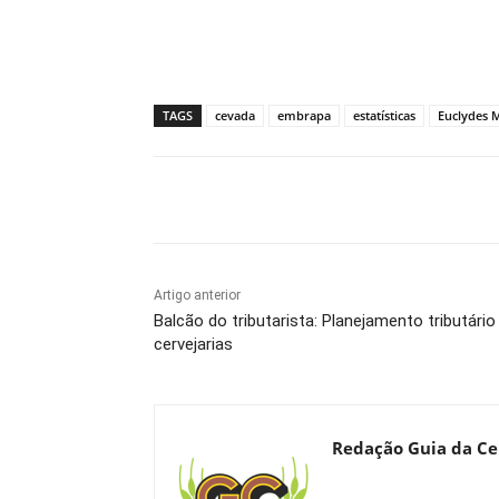
TAGS
cevada
embrapa
estatísticas
Euclydes M
Compartilhado
Artigo anterior
Balcão do tributarista: Planejamento tributár
cervejarias
Redação Guia da Ce