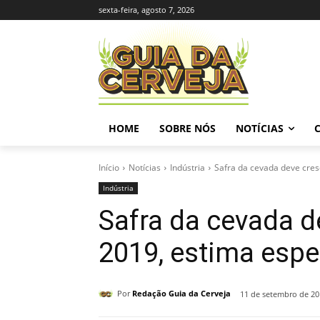
sexta-feira, agosto 7, 2026
HOME
SOBRE NÓS
NOTÍCIAS
Início
Notícias
Indústria
Safra da cevada deve cres
Indústria
Safra da cevada d
2019, estima espe
Por
Redação Guia da Cerveja
11 de setembro de 20