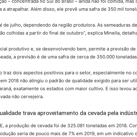
ção – concentrada no Sul do Brasil – ainda não foi colhida, mas
a a atrapalhar. Além disso, ele prevê uma safra de 350 mil tonel
al de julho, dependendo da região produtora. As semeaduras 
o colhidas a partir do final de outubro”, explica Minella, detal
ial produtivo e, se desenvolvendo bem, permite a previsão de 
emeada, a previsão é de uma safra de cerca de 350.000 toneladas
o traz dois aspectos positivos para o setor, especialmente no 
em 2018 não atingiu o padrão de qualidade exigido para ser utili
raná, exatamente os estados com maior cultivo. E isso levou a
vada não cervejeira.
ualidade trava aproveitamento da cevada pela indústr
, a produção de cevada foi de 325.081 toneladas em 2018. Con
rodução seria de pouco mais de 7% em 2019, em um indicativo 