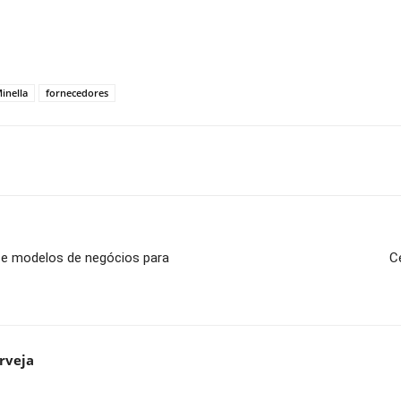
inella
fornecedores
io e modelos de negócios para
C
rveja