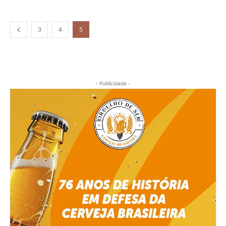
3
4
5
- Publicidade -