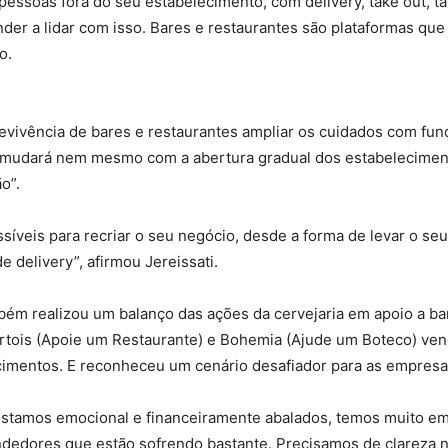
pessoas fora do seu estabelecimento, com delivery, take out, ta
er a lidar com isso. Bares e restaurantes são plataformas que 
o.
obrevivência de bares e restaurantes ampliar os cuidados com 
ão mudará nem mesmo com a abertura gradual dos estabelecime
o”.
síveis para recriar o seu negócio, desde a forma de levar o se
e delivery”, afirmou Jereissati.
m realizou um balanço das ações da cervejaria em apoio a bar
 Artois (Apoie um Restaurante) e Bohemia (Ajude um Boteco) ve
cimentos. E reconheceu um cenário desafiador para as empres
ós estamos emocional e financeiramente abalados, temos muito
dores que estão sofrendo bastante. Precisamos de clareza n