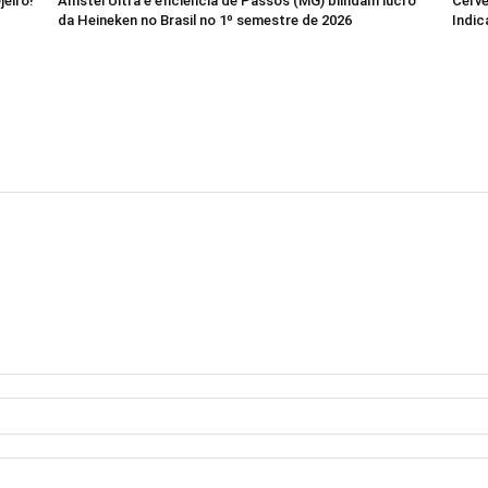
jeiro!
Amstel Ultra e eficiência de Passos (MG) blindam lucro
Cerve
da Heineken no Brasil no 1º semestre de 2026
Indic