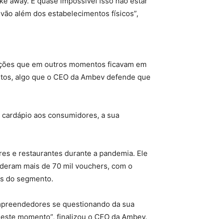
ke away. É quase impossível isso não estar
vão além dos estabelecimentos físicos”,
funções que em outros momentos ficavam em
ntos, algo que o CEO da Ambev defende que
u cardápio aos consumidores, a sua
es e restaurantes durante a pandemia. Ele
nderam mais de 70 mil vouchers, com o
as do segmento.
 empreendedores se questionando da sua
este momento”, finalizou o CEO da Ambev.