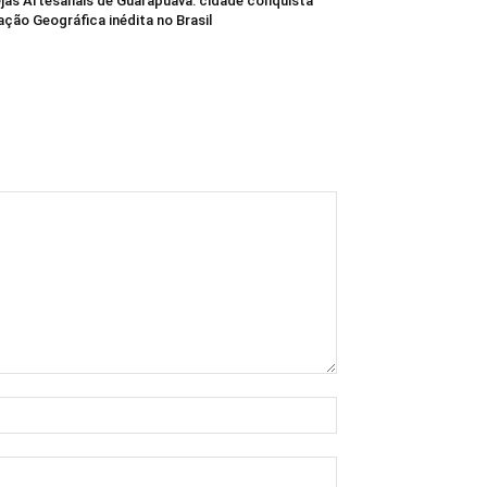
jas Artesanais de Guarapuava: cidade conquista
ação Geográfica inédita no Brasil
Nome:*
E-