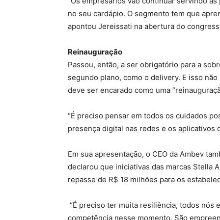
“Os empresários vão continuar servindo as 
no seu cardápio. O segmento tem que aprend
apontou Jereissati na abertura do congress
Reinauguração
Passou, então, a ser obrigatório para a s
segundo plano, como o delivery. E isso n
deve ser encarado como uma “reinauguraçã
“É preciso pensar em todos os cuidados pos
presença digital nas redes e os aplicativos d
Em sua apresentação, o CEO da Ambev també
declarou que iniciativas das marcas Stella
repasse de R$ 18 milhões para os estabele
“É preciso ter muita resiliência, todos n
competência nesse momento. São empreende