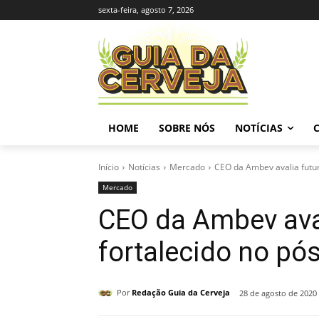
sexta-feira, agosto 7, 2026
HOME
SOBRE NÓS
NOTÍCIAS
Início
Notícias
Mercado
CEO da Ambev avalia futuro
Mercado
CEO da Ambev aval
fortalecido no pós
Por
Redação Guia da Cerveja
28 de agosto de 2020