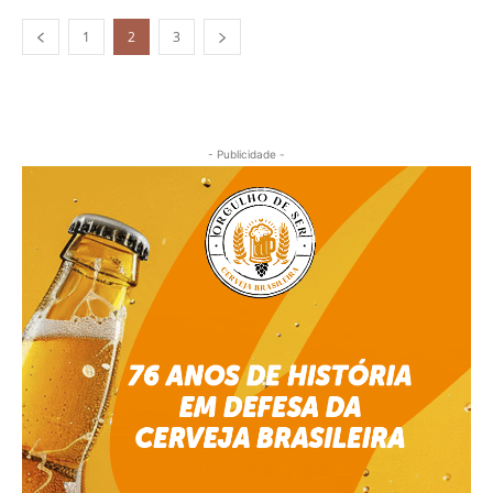
1
2
3
- Publicidade -