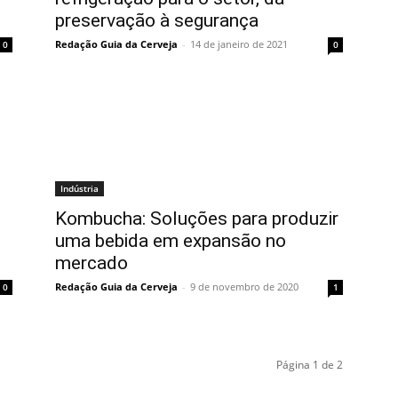
preservação à segurança
Redação Guia da Cerveja
-
14 de janeiro de 2021
0
0
Indústria
Kombucha: Soluções para produzir
uma bebida em expansão no
mercado
Redação Guia da Cerveja
-
9 de novembro de 2020
0
1
Página 1 de 2