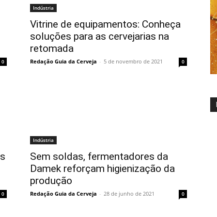
Indústria
Vitrine de equipamentos: Conheça
soluções para as cervejarias na
retomada
Redação Guia da Cerveja
-
5 de novembro de 2021
0
0
Indústria
es
Sem soldas, fermentadores da
Damek reforçam higienização da
produção
Redação Guia da Cerveja
-
28 de junho de 2021
0
0