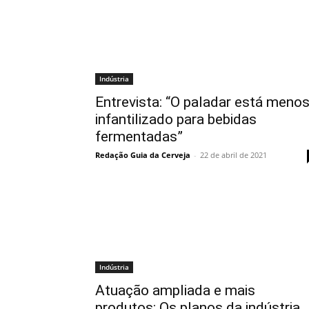
Indústria
Entrevista: “O paladar está meno
infantilizado para bebidas
fermentadas”
Redação Guia da Cerveja
-
22 de abril de 2021
Indústria
Atuação ampliada e mais
produtos: Os planos da indústria