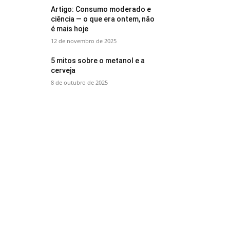
Artigo: Consumo moderado e
ciência — o que era ontem, não
é mais hoje
12 de novembro de 2025
5 mitos sobre o metanol e a
cerveja
8 de outubro de 2025