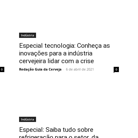
Indústria
s
Especial tecnologia: Conheça as
inovações para a indústria
cervejeira lidar com a crise
Redação Guia da Cerveja
-
6 de abril de 2021
0
0
Indústria
Especial: Saiba tudo sobre
refrigeração para o setor, da