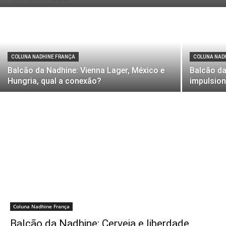
COLUNA NADHINE FRANÇA
COLUNA NAD
Balcão da Nadhine: Vienna Lager, México e
Balcão da
Hungria, qual a conexão?
impulsion
Coluna Nadhine França
Balcão da Nadhine: Cerveja e liberdade