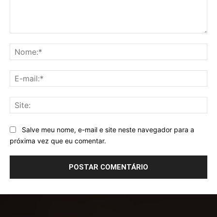
Comentário:
No
E-
mai
Sit
Salve meu nome, e-mail e site neste navegador para a
próxima vez que eu comentar.