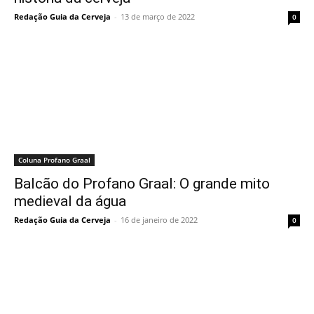
Redação Guia da Cerveja
-
13 de março de 2022
0
Coluna Profano Graal
Balcão do Profano Graal: O grande mito
medieval da água
Redação Guia da Cerveja
-
16 de janeiro de 2022
0