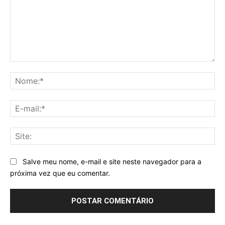
Comentário:
No
E-
mai
Sit
Salve meu nome, e-mail e site neste navegador para a
próxima vez que eu comentar.