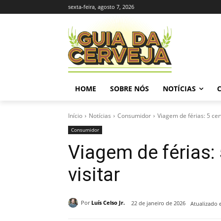
sexta-feira, agosto 7, 2026
HOME
SOBRE NÓS
NOTÍCIAS
Início
Notícias
Consumidor
Viagem de férias: 5 cer
Consumidor
Viagem de férias: 
visitar
Por
Luís Celso Jr.
22 de janeiro de 2026
Atualizado 