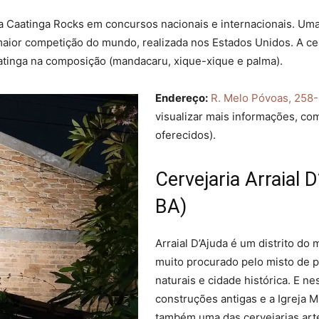
 Caatinga Rocks em concursos nacionais e internacionais. Uma
ior competição do mundo, realizada nos Estados Unidos. A cer
atinga na composição (mandacaru, xique-xique e palma).
Endereço:
R. Melo Póvoas, 258-
visualizar mais informações, co
oferecidos).
Cervejaria Arraial 
BA)
Arraial D’Ajuda é um distrito do
muito procurado pelo misto de 
naturais e cidade histórica. E n
construções antigas e a Igreja M
também uma das cervejarias art