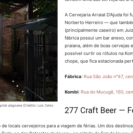
A Cervejaria Arraial D’Ajuda foi
Norberto Herreiro — que também 
(principalmente caseiro) em Jui
fábrica possui um bar anexo, co
praiana, além de boas cervejas
possível curtir os rótulos na Ko
chope, que fica estacionada pert
Fábrica
:
Rua São João n°47, cent
Kombi
:
Rua do Mucugê, 150, cent
ital alagoana (Crédito: Luís Celso
277 Craft Beer — F
 de locais cervejeiros para a viagem de férias. Um dos destinos