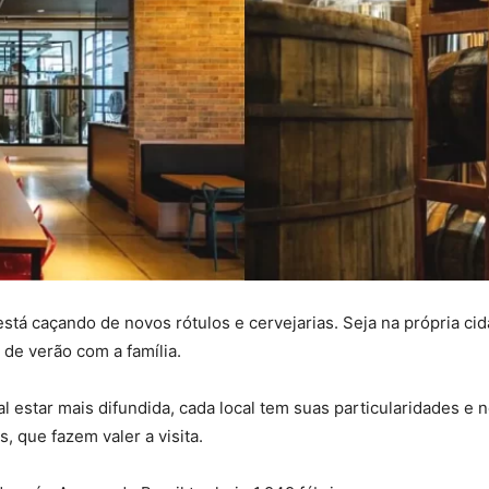
stá caçando de novos rótulos e cervejarias. Seja na própria ci
de verão com a família.
al estar mais difundida, cada local tem suas particularidades e
, que fazem valer a visita.