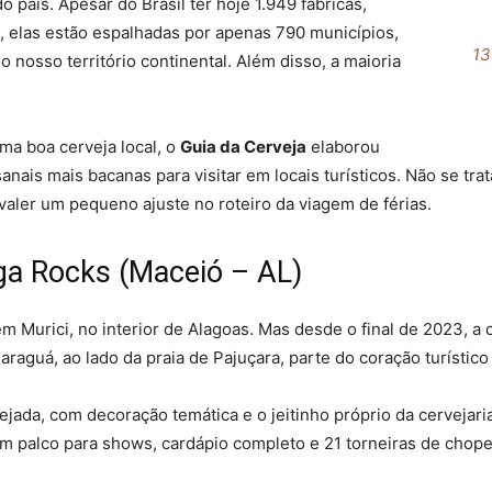
 país. Apesar do Brasil ter hoje 1.949 fábricas,
, elas estão espalhadas por apenas 790 municípios,
13
nosso território continental. Além disso, a maioria
uma boa cerveja local, o
Guia da Cerveja
elaborou
sanais mais bacanas para visitar em locais turísticos. Não se 
aler um pequeno ajuste no roteiro da viagem de férias.
ga Rocks (Maceió – AL)
 em Murici, no interior de Alagoas. Mas desde o final de 2023, 
Jaraguá, ao lado da praia de Pajuçara, parte do coração turístico
ejada, com decoração temática e o jeitinho próprio da cervejari
em palco para shows, cardápio completo e 21 torneiras de cho