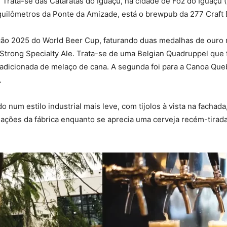
. Trata-se das Cataratas do Iguaçu, na cidade de Foz do Iguaçu (
quilômetros da Ponte da Amizade, está o brewpub da 277 Craft 
ição 2025 do World Beer Cup, faturando duas medalhas de ouro 
Strong Specialty Ale. Trata-se de uma Belgian Quadruppel que f
 adicionada de melaço de cana. A segunda foi para a Canoa Qu
.
num estilo industrial mais leve, com tijolos à vista na fachada
alações da fábrica enquanto se aprecia uma cerveja recém-tirad