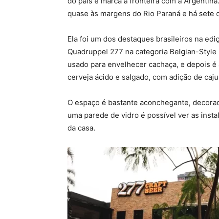
do país e marca a fronteira com a Argentina
quase às margens do Rio Paraná e há sete 
Ela foi um dos destaques brasileiros na ed
Quadruppel 277 na categoria Belgian-Style 
usado para envelhecer cachaça, e depois é
cerveja ácido e salgado, com adição de caju
O espaço é bastante aconchegante, decorado 
uma parede de vidro é possível ver as inst
da casa.