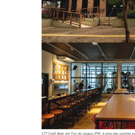
277 Craft Beer, em Foz do Iguaçu (PR), é uma das opções par