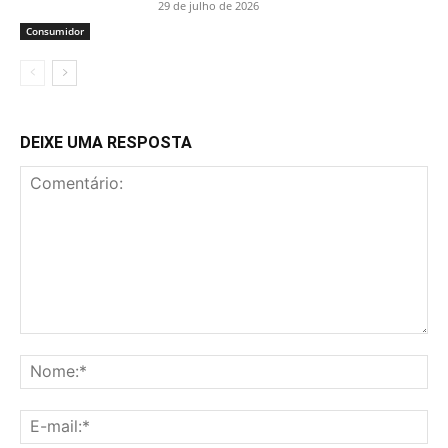
29 de julho de 2026
Consumidor
DEIXE UMA RESPOSTA
Comentário:
No
E-
mai