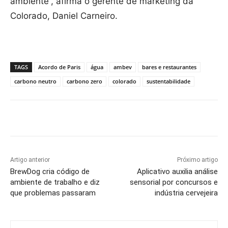
ambiente”, afirma o gerente de marketing da
Colorado, Daniel Carneiro.
TAGS
Acordo de Paris
água
ambev
bares e restaurantes
carbono neutro
carbono zero
colorado
sustentabilidade
Artigo anterior
Próximo artigo
BrewDog cria código de
Aplicativo auxilia análise
ambiente de trabalho e diz
sensorial por concursos e
que problemas passaram
indústria cervejeira