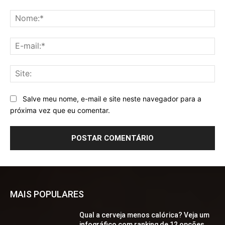
Comentário:
No
E-
mai
Sit
Salve meu nome, e-mail e site neste navegador para a
próxima vez que eu comentar.
MAIS POPULARES
Qual a cerveja menos calórica? Veja um
infográfico com ranking de 12 opções