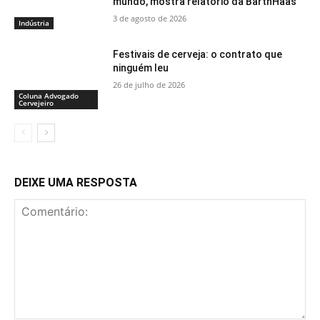
mundo, mostra relatório da BarthHaas
3 de agosto de 2026
Indústria
Festivais de cerveja: o contrato que
ninguém leu
26 de julho de 2026
Coluna Advogado
Cervejeiro
DEIXE UMA RESPOSTA