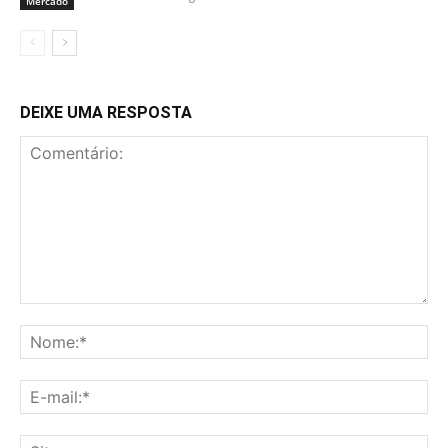
Mercado
DEIXE UMA RESPOSTA
Comentário:
No
E-
mai
Sit