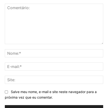
Comentário:
No
E-
mai
Sit
Salve meu nome, e-mail e site neste navegador para a
próxima vez que eu comentar.