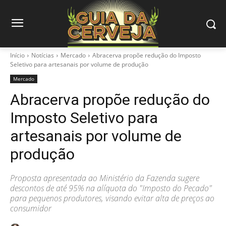
Início
Notícias
Mercado
Abracerva propõe redução do Imposto
Seletivo para artesanais por volume de produção
Mercado
Abracerva propõe redução do
Imposto Seletivo para
artesanais por volume de
produção
Proposta apresentada ao Ministério da Fazenda sugere
descontos de até 95% na alíquota do "Imposto do Pecado"
para pequenos produtores, visando evitar alta de preços ao
consumidor