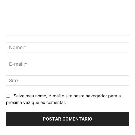
Comentário:
No
E-
mai
Sit
Salve meu nome, e-mail e site neste navegador para a
próxima vez que eu comentar.