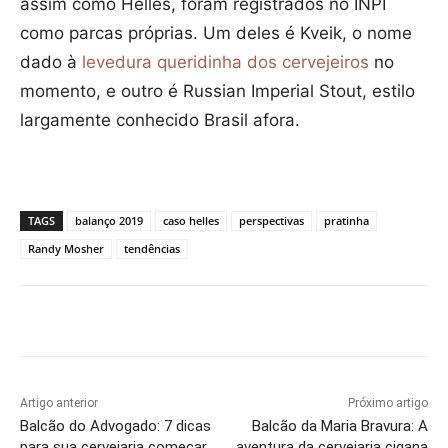
assim como Helles, foram registrados no INPI
como parcas próprias. Um deles é Kveik, o nome
dado à
levedura queridinha dos cervejeiros
no
momento, e outro é Russian Imperial Stout, estilo
largamente conhecido Brasil afora.
TAGS
balanço 2019
caso helles
perspectivas
pratinha
Randy Mosher
tendências
Artigo anterior
Próximo artigo
Balcão do Advogado: 7 dicas
Balcão da Maria Bravura: A
para sua cervejaria começar
aventura da cervejaria cigana