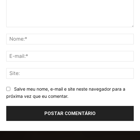
Comentário:
No
E-
mai
Sit
Salve meu nome, e-mail e site neste navegador para a
próxima vez que eu comentar.