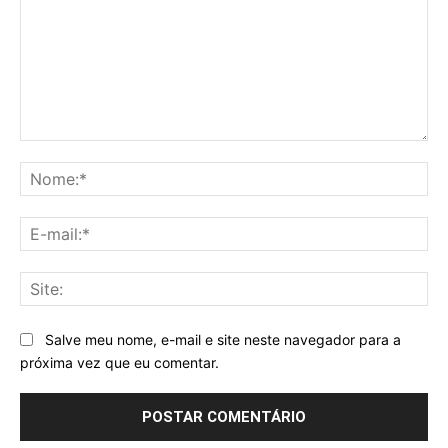
Comentário:
No
E-
mai
Sit
Salve meu nome, e-mail e site neste navegador para a
próxima vez que eu comentar.