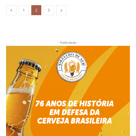
1
2
3
- Publicidade -