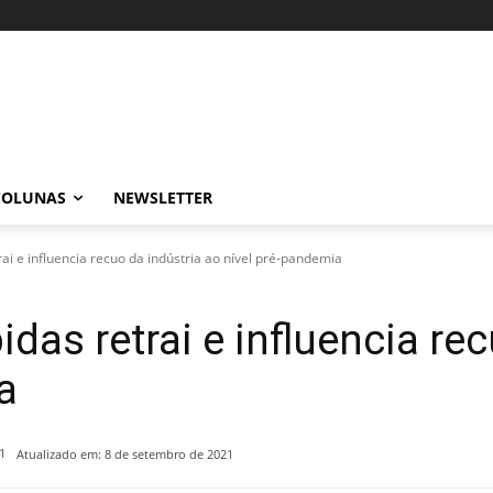
COLUNAS
NEWSLETTER
ai e influencia recuo da indústria ao nível pré-pandemia
das retrai e influencia re
a
1
Atualizado em:
8 de setembro de 2021