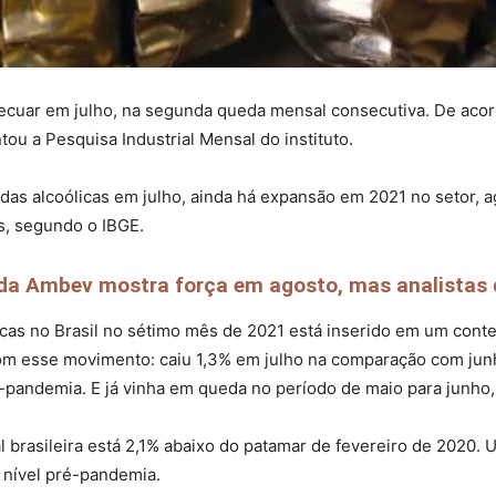
 recuar em julho, na segunda queda mensal consecutiva. De aco
ou a Pesquisa Industrial Mensal do instituto.
as alcoólicas em julho, ainda há expansão em 2021 no setor, a
s, segundo o IBGE.
a Ambev mostra força em agosto, mas analistas 
icas no Brasil no sétimo mês de 2021 está inserido em um con
ta com esse movimento: caiu 1,3% em julho na comparação com ju
ré-pandemia. E já vinha em queda no período de maio para junho,
 brasileira está 2,1% abaixo do patamar de fevereiro de 2020. U
 nível pré-pandemia.