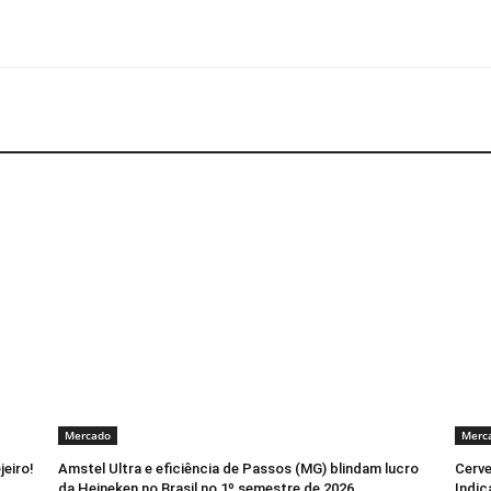
Mercado
Merc
jeiro!
Amstel Ultra e eficiência de Passos (MG) blindam lucro
Cerve
da Heineken no Brasil no 1º semestre de 2026
Indic