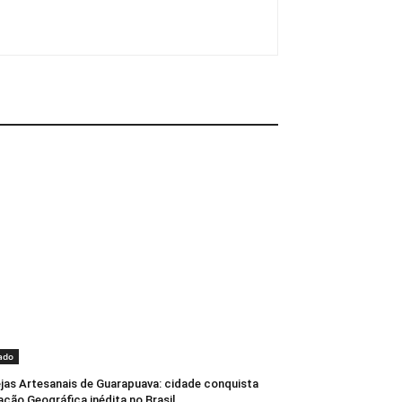
ado
jas Artesanais de Guarapuava: cidade conquista
ação Geográfica inédita no Brasil