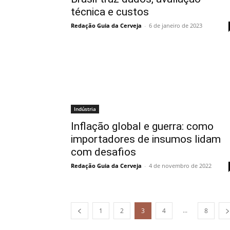
técnica e custos
Redação Guia da Cerveja
-
6 de janeiro de 2023
Indústria
Inflação global e guerra: como
importadores de insumos lidam
com desafios
Redação Guia da Cerveja
-
4 de novembro de 2022
...
1
2
3
4
8