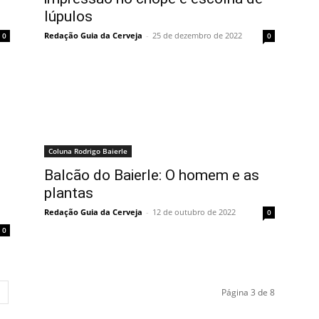
lúpulos
Redação Guia da Cerveja
-
25 de dezembro de 2022
0
0
Coluna Rodrigo Baierle
Balcão do Baierle: O homem e as
plantas
Redação Guia da Cerveja
-
12 de outubro de 2022
0
0
Página 3 de 8