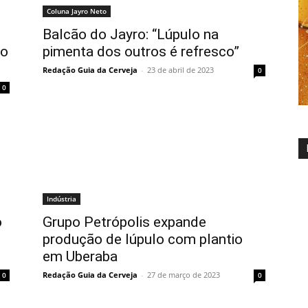
Coluna Jayro Neto
Balcão do Jayro: “Lúpulo na
no
pimenta dos outros é refresco”
Redação Guia da Cerveja
-
23 de abril de 2023
0
0
Indústria
o
Grupo Petrópolis expande
produção de lúpulo com plantio
em Uberaba
Redação Guia da Cerveja
-
27 de março de 2023
0
0