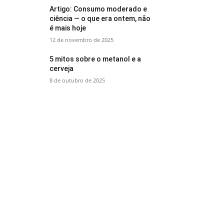
Artigo: Consumo moderado e
ciência — o que era ontem, não
é mais hoje
12 de novembro de 2025
5 mitos sobre o metanol e a
cerveja
8 de outubro de 2025