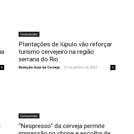
Consumidor
Plantações de lúpulo vão reforçar
ia
turismo cervejeiro na região
serrana do Rio
Redação Guia da Cerveja
-
21 de janeiro de 2023
0
0
Consumidor
o
“Nespresso” da cerveja permite
impressão no chope e escolha de