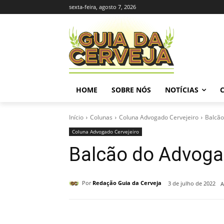
sexta-feira, agosto 7, 2026
HOME
SOBRE NÓS
NOTÍCIAS
Início
Colunas
Coluna Advogado Cervejeiro
Balcão
Coluna Advogado Cervejeiro
Balcão do Advogad
Por
Redação Guia da Cerveja
3 de julho de 2022
A
Compartilhado