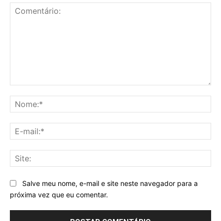
Comentário:
No
E-
mai
Sit
Salve meu nome, e-mail e site neste navegador para a
próxima vez que eu comentar.