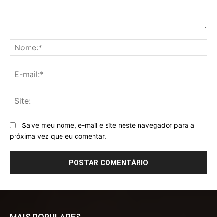
Comentário:
No
E-
mai
Sit
Salve meu nome, e-mail e site neste navegador para a
próxima vez que eu comentar.
MAIS POPULARES