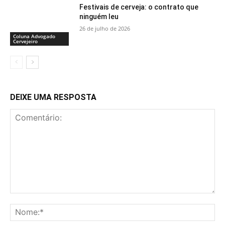
Festivais de cerveja: o contrato que
ninguém leu
26 de julho de 2026
Coluna Advogado
Cervejeiro
DEIXE UMA RESPOSTA
Comentário:
No