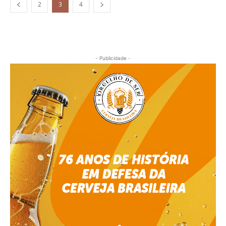
2
3
4
- Publicidade -