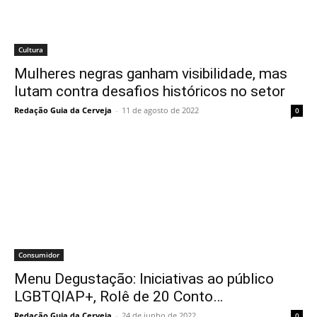
Cultura
Mulheres negras ganham visibilidade, mas
lutam contra desafios históricos no setor
Redação Guia da Cerveja
-
11 de agosto de 2022
0
Consumidor
Menu Degustação: Iniciativas ao público
LGBTQIAP+, Rolê de 20 Conto…
Redação Guia da Cerveja
-
24 de junho de 2022
0