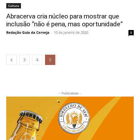
Cultura
Abracerva cria núcleo para mostrar que
inclusão “não é pena, mas oportunidade”
Redação Guia da Cerveja
-
10 de janeiro de 2020
0
3
4
5
- Publicidade -