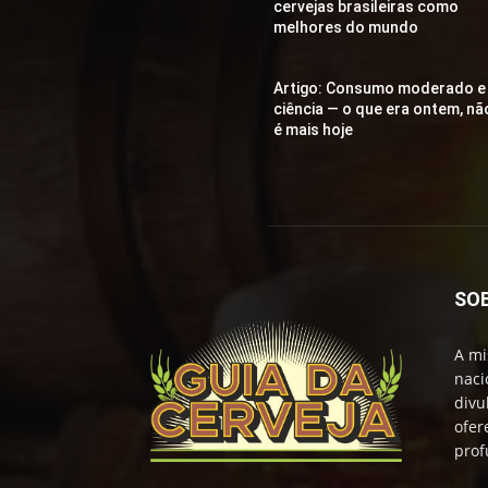
cervejas brasileiras como
melhores do mundo
Artigo: Consumo moderado e
ciência — o que era ontem, nã
é mais hoje
SO
A mi
naci
divu
ofer
prof