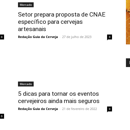
Mercado
Setor prepara proposta de CNAE
específico para cervejas
artesanais
Redação Guia da Cerveja
-
27 de julho de 2023
0
0
Mercado
5 dicas para tornar os eventos
cervejeiros ainda mais seguros
Redação Guia da Cerveja
-
21 de fevereiro de 2022
0
0