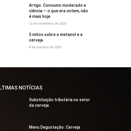
Artigo: Consumo moderado e
ciência — o que era ontem, não
é mais hoje
12 de novembro de 2025
5 mitos sobre o metanol e a
cerveja
8 de outubro de 2025
LTIMAS NOTÍCIAS
Substituição tributária no setor
da cerveja
Menu Degustação: Cerveja