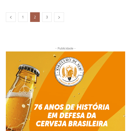
1
2
3
- Publicidade -