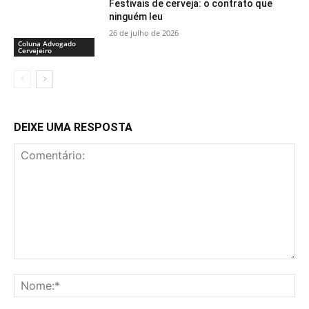
Festivais de cerveja: o contrato que
ninguém leu
26 de julho de 2026
Coluna Advogado
Cervejeiro
DEIXE UMA RESPOSTA
Comentário:
No