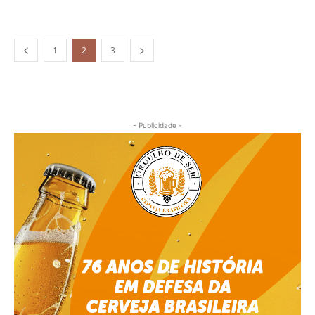
1
2
3
- Publicidade -