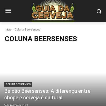
Início
Coluna Beersenses
COLUNA BEERSENSES
COLUNA BEERSENSES
Balcão Beersenses: A diferença entre
chope e cerveja é cultural
5 de março de 2023