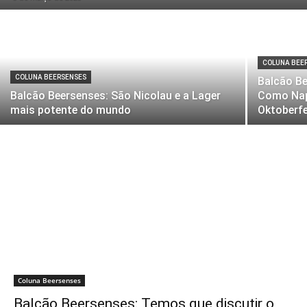
COLUNA BEE
COLUNA BEERSENSES
Balcão Be
Balcão Beersenses: São Nicolau e a Lager
Como Napo
mais potente do mundo
Oktoberf
Coluna Beersenses
Balcão Beersenses: Temos que discutir o