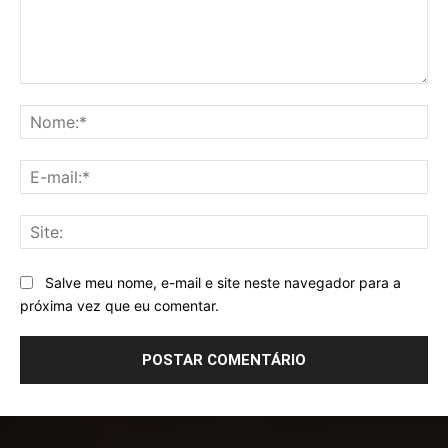
Comentário:
No
E-
mai
Sit
Salve meu nome, e-mail e site neste navegador para a
próxima vez que eu comentar.