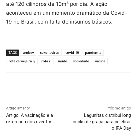
até 120 cilindros de 10m³ por dia. A ação
aconteceu em um momento dramático da Covid-
19 no Brasil, com falta de insumos básicos.
TAGS
ambev
coronavírus
covid-19
pandemia
rota cervejeira rj
rota rj
saúde
sociedade
vacina
Artigo anterior
Próximo artigo
Artigo: A vacinação e a
Lagunitas distribui long
retomada dos eventos
necks de graça para celebrar
o IPA Day