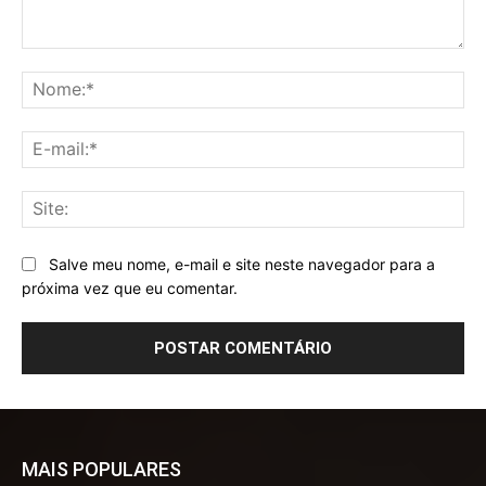
Comentário:
No
E-
mai
Sit
Salve meu nome, e-mail e site neste navegador para a
próxima vez que eu comentar.
MAIS POPULARES