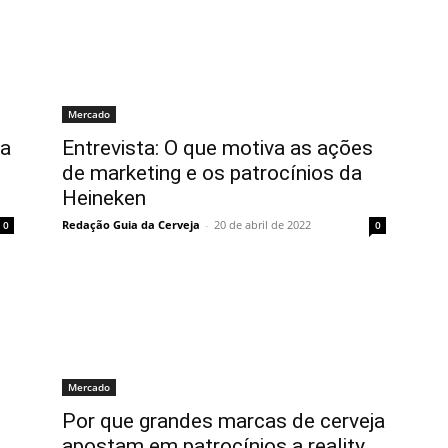
Mercado
ja
Entrevista: O que motiva as ações
de marketing e os patrocínios da
Heineken
Redação Guia da Cerveja
-
20 de abril de 2022
0
0
Mercado
Por que grandes marcas de cerveja
apostam em patrocínios a reality