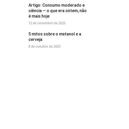
Artigo: Consumo moderado e
ciência — o que era ontem, não
é mais hoje
12 de novembro de 2025
5 mitos sobre o metanol e a
cerveja
8 de outubro de 2025