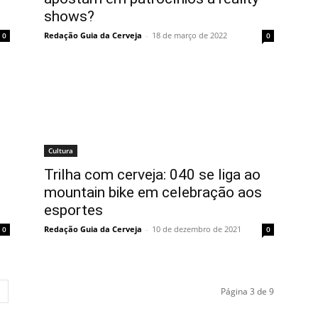
shows?
Redação Guia da Cerveja
-
18 de março de 2022
0
0
Cultura
Trilha com cerveja: 040 se liga ao
mountain bike em celebração aos
esportes
Redação Guia da Cerveja
-
10 de dezembro de 2021
0
0
Página 3 de 9