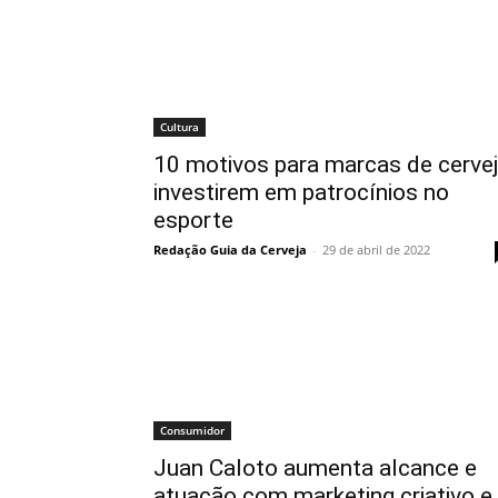
Cultura
10 motivos para marcas de cerve
investirem em patrocínios no
esporte
Redação Guia da Cerveja
-
29 de abril de 2022
Consumidor
Juan Caloto aumenta alcance e
atuação com marketing criativo e