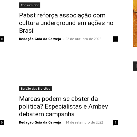
Consumidor
Pabst reforça associação com
cultura underground em ações no
Brasil
Redação Guia da Cerveja
-
22 de outubro de 2022
0
0
Balcão das Eleições
Marcas podem se abster da
e
política? Especialistas e Ambev
debatem campanha
Redação Guia da Cerveja
-
14 de setembro de 2022
0
1