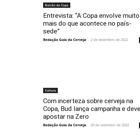
Balcão da Copa
Entrevista: “A Copa envolve muito
mais do que acontece no país-
sede”
Redação Guia da Cerveja
-
2 de dezembro de 2022
Cultura
Com incerteza sobre cerveja na
Copa, Bud lança campanha e dev
apostar na Zero
Redação Guia da Cerveja
-
20 de setembro de 2022