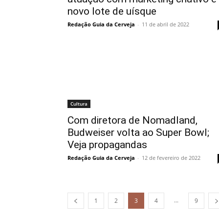
novo lote de uísque
Redação Guia da Cerveja
-
11 de abril de 2022
Cultura
Com diretora de Nomadland,
Budweiser volta ao Super Bowl;
Veja propagandas
Redação Guia da Cerveja
-
12 de fevereiro de 2022
...
1
2
3
4
9