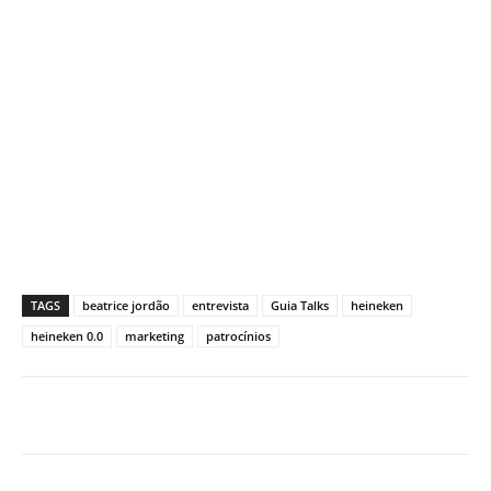
TAGS
beatrice jordão
entrevista
Guia Talks
heineken
heineken 0.0
marketing
patrocínios