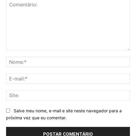
Comentário:
No
E-
mai
Sit
Salve meu nome, e-mail e site neste navegador para a
próxima vez que eu comentar.