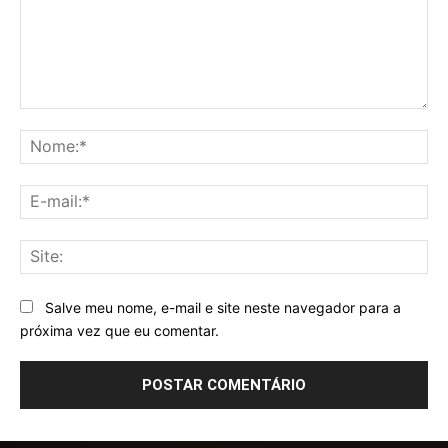
Comentário:
No
E-
mai
Sit
Salve meu nome, e-mail e site neste navegador para a
próxima vez que eu comentar.