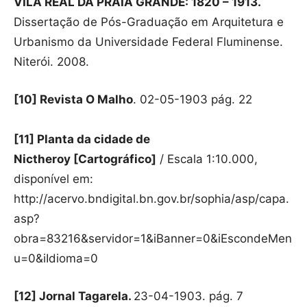
VILA REAL DA PRAIA GRANDE: 1820 – 1913.
Dissertação de Pós-Graduação em Arquitetura e
Urbanismo da Universidade Federal Fluminense.
Niterói. 2008.
[10] Revista O Malho
. 02-05-1903 pág. 22
[11] Planta da cidade de
Nictheroy [Cartográfico]
/ Escala 1:10.000,
disponível em:
http://acervo.bndigital.bn.gov.br/sophia/asp/capa.
asp?
obra=83216&servidor=1&iBanner=0&iEscondeMen
u=0&iIdioma=0
[12] Jornal Tagarela.
23-04-1903. pág. 7