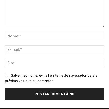
Comentário:
No
E-
mai
Sit
Salve meu nome, e-mail e site neste navegador para a
próxima vez que eu comentar.