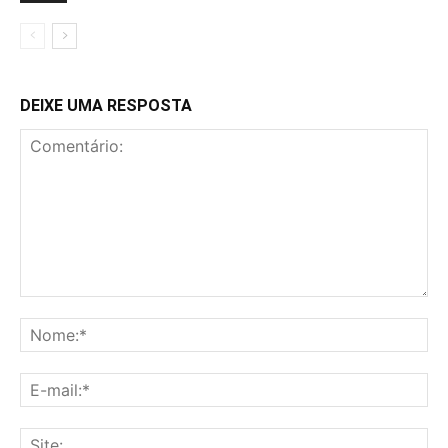
DEIXE UMA RESPOSTA
Comentário:
No
E-
mai
Sit