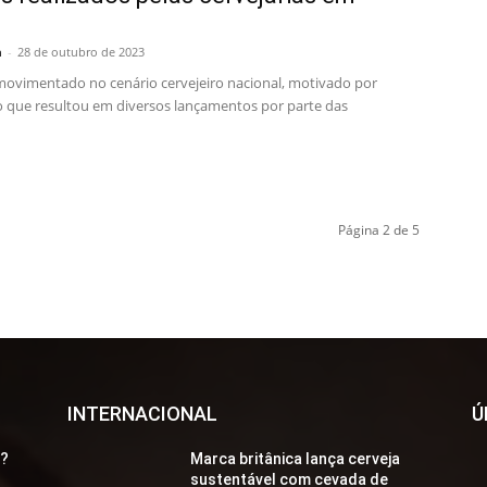
a
-
28 de outubro de 2023
movimentado no cenário cervejeiro nacional, motivado por
o que resultou em diversos lançamentos por parte das
Página 2 de 5
INTERNACIONAL
Ú
a?
Marca britânica lança cerveja
sustentável com cevada de