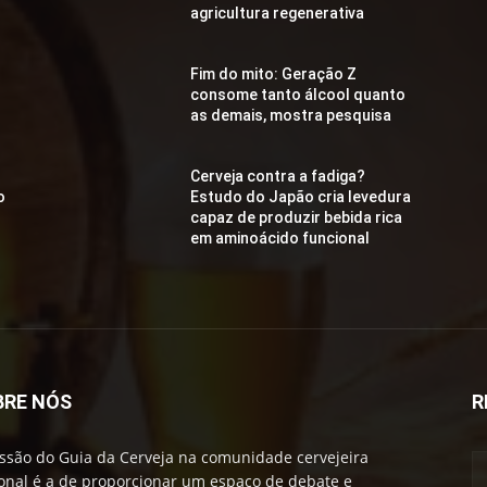
agricultura regenerativa
Fim do mito: Geração Z
consome tanto álcool quanto
as demais, mostra pesquisa
Cerveja contra a fadiga?
o
Estudo do Japão cria levedura
capaz de produzir bebida rica
em aminoácido funcional
BRE NÓS
R
ssão do Guia da Cerveja na comunidade cervejeira
onal é a de proporcionar um espaço de debate e