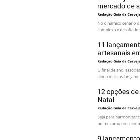
mercado de a
Redação Guia da Cervej
No dinâmico cenário d
complexo e desafiador
11 lançamento
artesanais e
Redação Guia da Cervej
O final de ano, associ
ainda mais os lançamen
12 opções de 
Natal
Redação Guia da Cervej
Seja para harmonizar c
ou ter como uma lembra
9 lançamentos