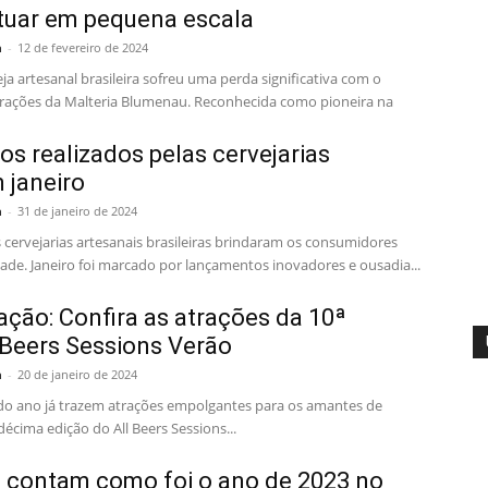
atuar em pequena escala
a
-
12 de fevereiro de 2024
ja artesanal brasileira sofreu uma perda significativa com o
ações da Malteria Blumenau. Reconhecida como pioneira na
s realizados pelas cervejarias
 janeiro
a
-
31 de janeiro de 2024
s cervejarias artesanais brasileiras brindaram os consumidores
dade. Janeiro foi marcado por lançamentos inovadores e ousadia...
ção: Confira as atrações da 10ª
 Beers Sessions Verão
a
-
20 de janeiro de 2024
do ano já trazem atrações empolgantes para os amantes de
décima edição do All Beers Sessions...
s contam como foi o ano de 2023 no