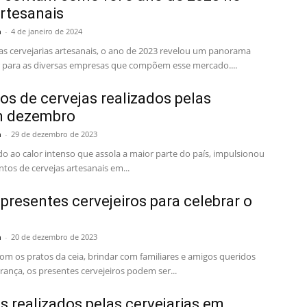
rtesanais
a
-
4 de janeiro de 2024
as cervejarias artesanais, o ano de 2023 revelou um panorama
 para as diversas empresas que compõem esse mercado....
s de cervejas realizados pelas
m dezembro
a
-
29 de dezembro de 2023
ado ao calor intenso que assola a maior parte do país, impulsionou
tos de cervejas artesanais em...
presentes cervejeiros para celebrar o
a
-
20 de dezembro de 2023
om os pratos da ceia, brindar com familiares e amigos queridos
nça, os presentes cervejeiros podem ser...
 realizados pelas cervejarias em