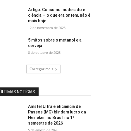
Artigo: Consumo moderado e
ciência — o que era ontem, não é
mais hoje
12 de novembro de 2025
5 mitos sobre o metanol e a
cerveja
8 de outubro de 2025
Carregar mais
ÚLTIMAS NOTÍCIAS
Amstel Ultra e eficiência de
Passos (MG) blindam lucro da
Heineken no Brasil no 1º
semestre de 2026
5 de agosto de 2026