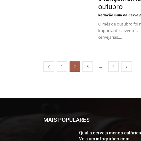
outubro
Redação Guia da Cervej
O mês de outubro foi 
importantes eventos, 
cervejarias....
...
1
2
3
5
MAIS POPULARES
Qual a cerveja menos calóric
Veja um infográfico com