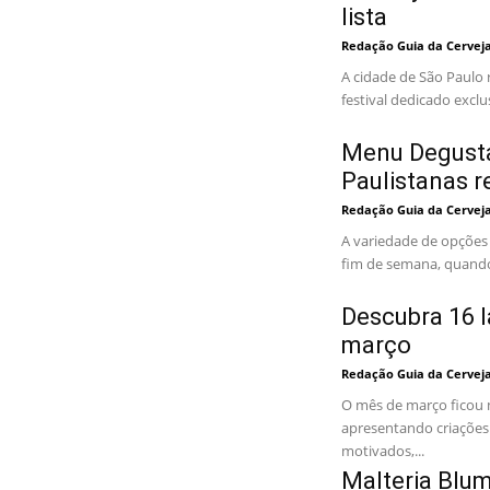
lista
Redação Guia da Cervej
A cidade de São Paulo 
festival dedicado exclu
Menu Degustaç
Paulistanas r
Redação Guia da Cervej
A variedade de opções 
fim de semana, quando 
Descubra 16 
março
Redação Guia da Cervej
O mês de março ficou 
apresentando criações
motivados,...
Malteria Blum