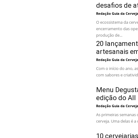
desafios de 
Redação Guia da Cervej
O ecossistema da cerve
encerramento das oper
produção de...
20 lançamento
artesanais em
Redação Guia da Cervej
Com o início do ano, a
com sabores e criativi
Menu Degusta
edição do All
Redação Guia da Cervej
As primeiras semanas 
cerveja. Uma delas é a 
10 cervejaria