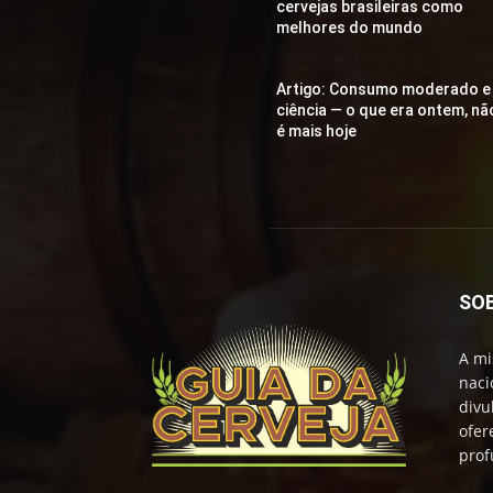
cervejas brasileiras como
melhores do mundo
Artigo: Consumo moderado e
ciência — o que era ontem, nã
é mais hoje
SO
A mi
naci
divu
ofer
prof