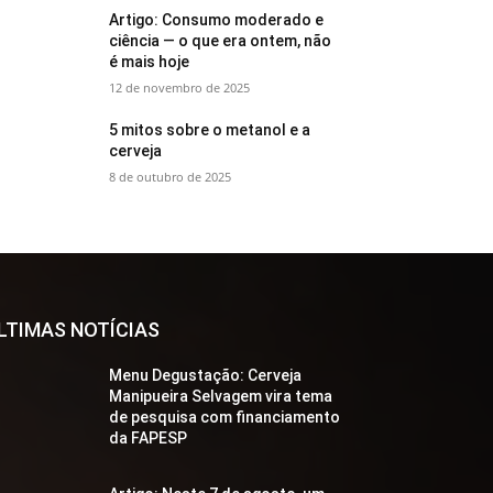
Artigo: Consumo moderado e
ciência — o que era ontem, não
é mais hoje
12 de novembro de 2025
5 mitos sobre o metanol e a
cerveja
8 de outubro de 2025
LTIMAS NOTÍCIAS
Menu Degustação: Cerveja
Manipueira Selvagem vira tema
de pesquisa com financiamento
da FAPESP