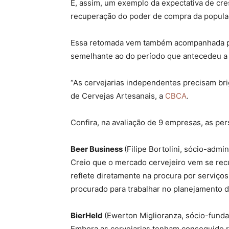
É, assim, um exemplo da expectativa de cr
recuperação do poder de compra da popul
Essa retomada vem também acompanhada pel
semelhante ao do período que antecedeu a 
“As cervejarias independentes precisam bri
de Cervejas Artesanais, a
CBCA
.
Confira, na avaliação de 9 empresas, as per
Beer Business
(Filipe Bortolini, sócio-admin
Creio que o mercado cervejeiro vem se rec
reflete diretamente na procura por serviço
procurado para trabalhar no planejamento
BierHeld
(Ewerton Miglioranza, sócio-funda
Embora as cervejarias tenham conseguido r