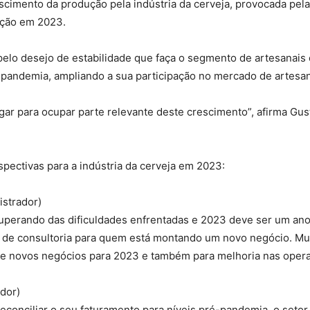
escimento da produção pela indústria da cerveja, provocada p
ação em 2023.
o desejo de estabilidade que faça o segmento de artesanais
pandemia, ampliando a sua participação no mercado de artesan
gar para ocupar parte relevante deste crescimento”, afirma Gus
spectivas para a indústria da cerveja em 2023:
istrador)
uperando das dificuldades enfrentadas e 2023 deve ser um ano
s de consultoria para quem está montando um novo negócio. Mui
 de novos negócios para 2023 e também para melhoria nas ope
dor)
econciliar o seu faturamento para níveis pré-pandemia, o seto