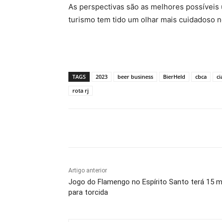
As perspectivas são as melhores possíveis
turismo tem tido um olhar mais cuidadoso n
TAGS
2023
beer business
BierHeld
cbca
ci
rota rj
Compartilhado
Artigo anterior
Jogo do Flamengo no Espírito Santo terá 15 mi
para torcida