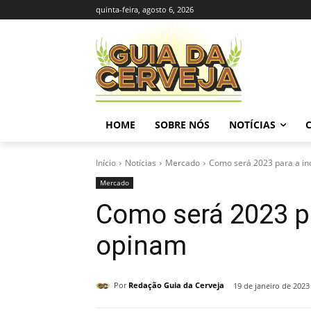
quinta-feira, agosto 6, 2026
HOME
SOBRE NÓS
NOTÍCIAS
Início
Notícias
Mercado
Como será 2023 para a in
Mercado
Como será 2023 pa
opinam
Por
Redação Guia da Cerveja
19 de janeiro de 2023