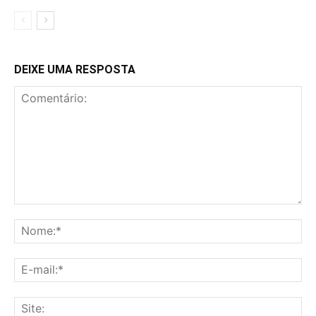
DEIXE UMA RESPOSTA
Comentário:
No
E-
mai
Sit