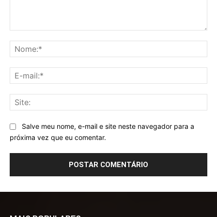
Comentário:
No
E-
mai
Sit
Salve meu nome, e-mail e site neste navegador para a
próxima vez que eu comentar.