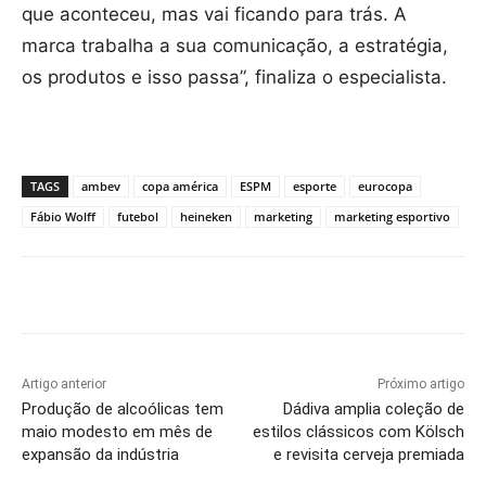
que aconteceu, mas vai ficando para trás. A
marca trabalha a sua comunicação, a estratégia,
os produtos e isso passa”, finaliza o especialista.
TAGS
ambev
copa américa
ESPM
esporte
eurocopa
Fábio Wolff
futebol
heineken
marketing
marketing esportivo
Artigo anterior
Próximo artigo
Produção de alcoólicas tem
Dádiva amplia coleção de
maio modesto em mês de
estilos clássicos com Kölsch
expansão da indústria
e revisita cerveja premiada